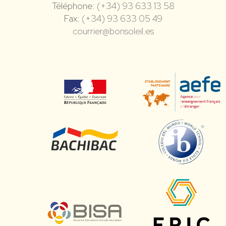
Téléphone:
(+34) 93 633 13 58
Fax:
(+34) 93 633 05 49
courrier@bonsoleil.es