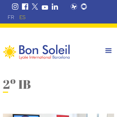
FR
ES
2º IB