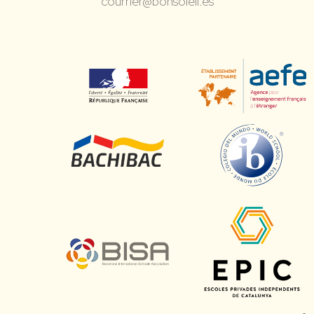
courrier@bonsoleil.es