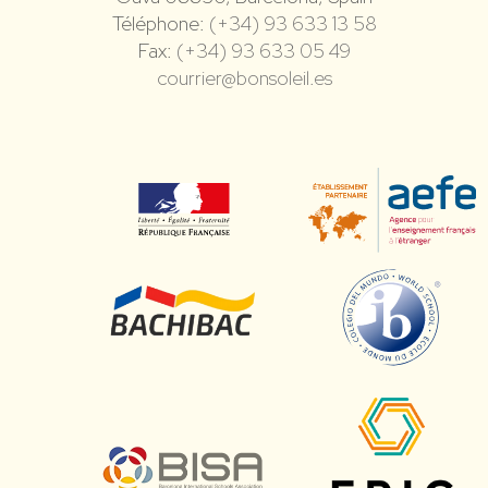
Téléphone:
(+34) 93 633 13 58
Fax:
(+34) 93 633 05 49
courrier@bonsoleil.es