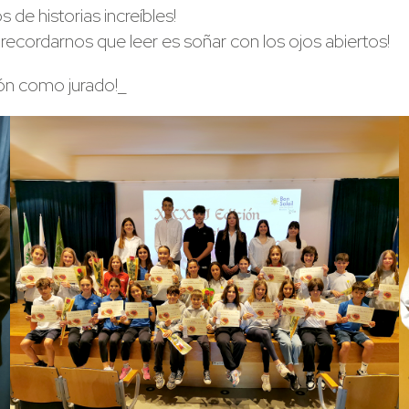
 de historias increíbles!
recordarnos que leer es soñar con los ojos abiertos!
ión como jurado!_