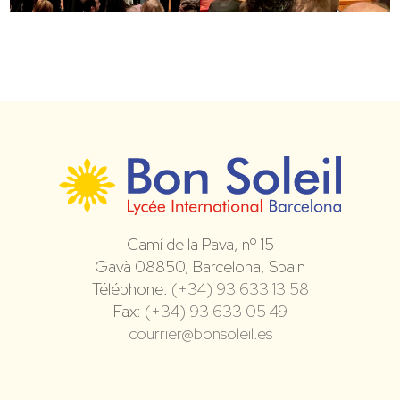
Camí de la Pava, nº 15
Gavà 08850, Barcelona, Spain
Téléphone:
(+34) 93 633 13 58
Fax:
(+34) 93 633 05 49
courrier@bonsoleil.es