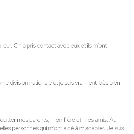
 leur. On a pris contact avec eux et ils m’ont
ème division nationale et je suis vraiment très bien
 dû quitter mes parents, mon frère et mes amis. Au
uvelles personnes qui m’ont aidé à m’adapter. Je suis