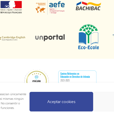
e asocian únicamente
 sí mismas ningún
Aceptar cookies
. No consentir o
y funciones.