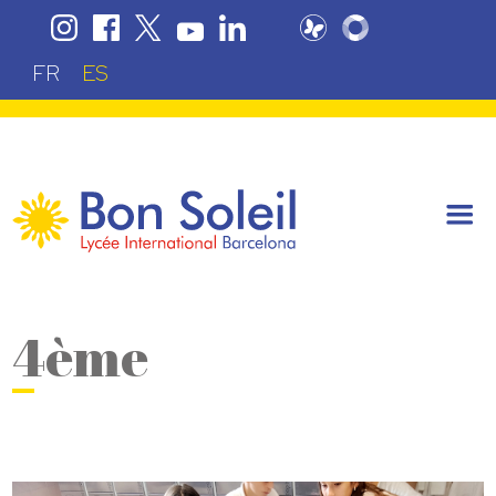
FR
ES
4ème