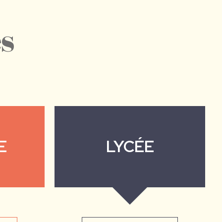
s
E
LYCÉE