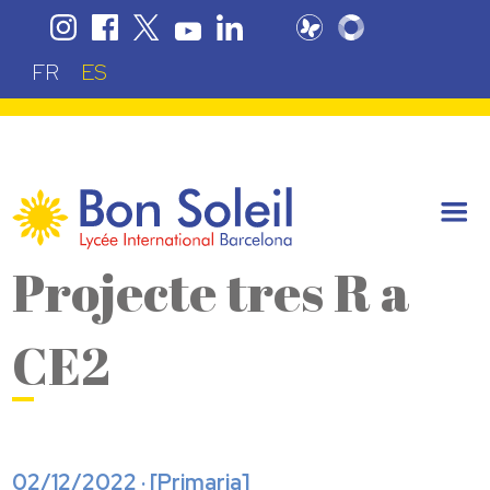
FR
ES
Projecte tres R a
CE2
02/12/2022 · [
Primaria
]