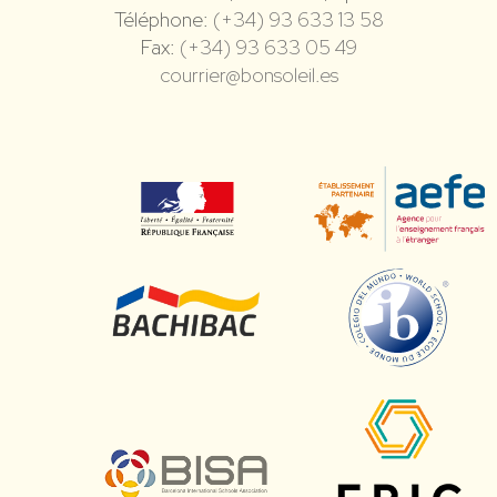
Téléphone:
(+34) 93 633 13 58
Fax:
(+34) 93 633 05 49
courrier@bonsoleil.es