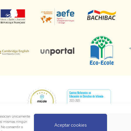
e asocian únicamente
 sí mismas ningún
Aceptar cookies
. No consentir o