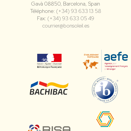
Gavà 08850, Barcelona, Spain
Téléphone:
(+34) 93 633 13 58
Fax:
(+34) 93 633 05 49
courrier@bonsoleil.es