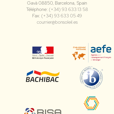
Gavà 08850, Barcelona, Spain
Téléphone:
(+34) 93 633 13 58
Fax:
(+34) 93 633 05 49
courrier@bonsoleil.es