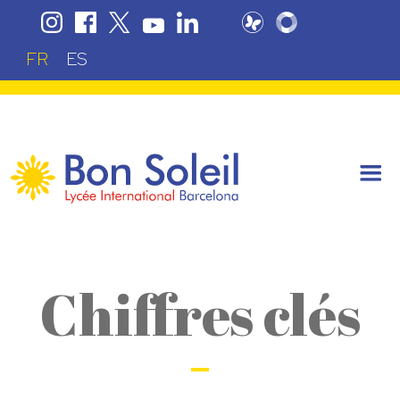
FR
ES
Chiffres clés