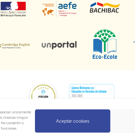
e asocian únicamente
 sí mismas ningún
Aceptar cookies
. No consentir o
y funciones.