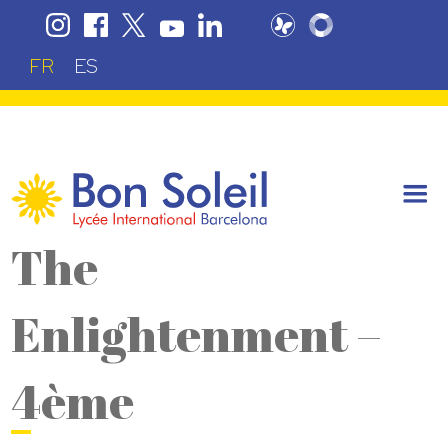
FR
ES
The
Enlightenment –
4ème