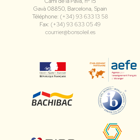
Camí de la Pava, nº 15
Gavà 08850, Barcelona, Spain
Téléphone:
(+34) 93 633 13 58
Fax:
(+34) 93 633 05 49
courrier@bonsoleil.es