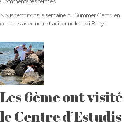
sur
Commentaires fermés
Holi
Nous terminons la semaine du Summer Camp en
Party
couleurs avec notre traditionnelle Holi Party !
Bon
Soleil
Les 6ème ont visité
le Centre d’Estudis