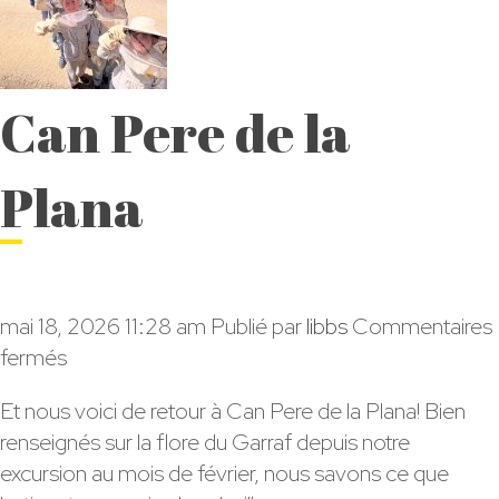
Can Pere de la
Plana
mai 18, 2026 11:28 am
Publié par
libbs
Commentaires
sur
fermés
Can
Et nous voici de retour à Can Pere de la Plana! Bien
Pere
renseignés sur la flore du Garraf depuis notre
de
excursion au mois de février, nous savons ce que
la