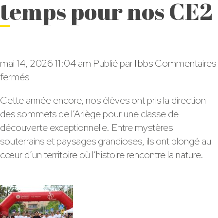
temps pour nos CE2
mai 14, 2026 11:04 am
Publié par
libbs
Commentaires
sur
fermés
L’Ariège
Cette année encore, nos élèves ont pris la direction
:
des sommets de l’Ariège pour une classe de
une
découverte exceptionnelle. Entre mystères
parenthèse
souterrains et paysages grandioses, ils ont plongé au
hors
cœur d’un territoire où l’histoire rencontre la nature.
du
temps
pour
nos
CE2