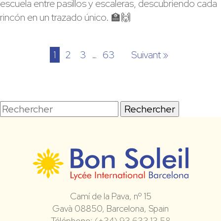
escuela entre pasillos y escaleras, descubriendo cada
rincón en un trazado único. 🏫🙌
1
2
3
…
63
Suivant »
Rechercher
Camí de la Pava, nº 15
Gavà 08850, Barcelona, Spain
Téléphone:
(+34) 93 633 13 58