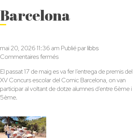
Barcelona
mai 20, 2026 11:36 am
Publié par
libbs
sur
Commentaires fermés
XV
El passat 17 de maig es va fer l’entrega de premis del
Concurs
XV Concurs escolar del Comic Barcelona, on van
escolar
participar al voltant de dotze alumnes d’entre 6ème i
del
5ème.
Comic
Barcelona