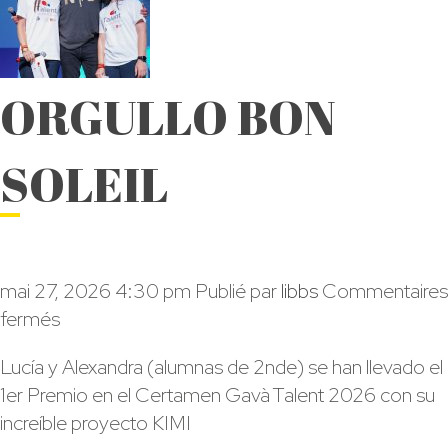
ORGULLO BON
SOLEIL
mai 27, 2026 4:30 pm
Publié par
libbs
Commentaires
sur
fermés
ORGULLO
Lucía y Alexandra (alumnas de 2nde) se han llevado el
BON
1er Premio en el Certamen Gavà Talent 2026 con su
SOLEIL
increíble proyecto KIMI