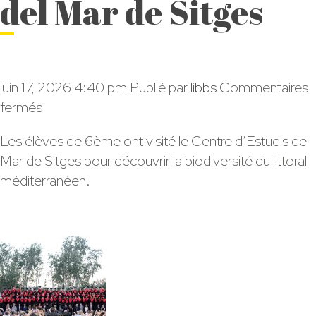
del Mar de Sitges
juin 17, 2026 4:40 pm
Publié par
libbs
Commentaires
sur
fermés
Les
Les élèves de 6ème ont visité le Centre d’Estudis del
6ème
Mar de Sitges pour découvrir la biodiversité du littoral
ont
méditerranéen.
visité
le
Centre
d’Estudis
del
Mar
de