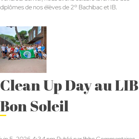
de
diplômes de nos élèves de 2º Bachibac et IB.
Remise
des
Diplômes
2ºBach/IB
2026
Clean Up Day au LIB
Bon Soleil
juin 5, 2026 4:34 pm
Publié par
libbs
Commentaires