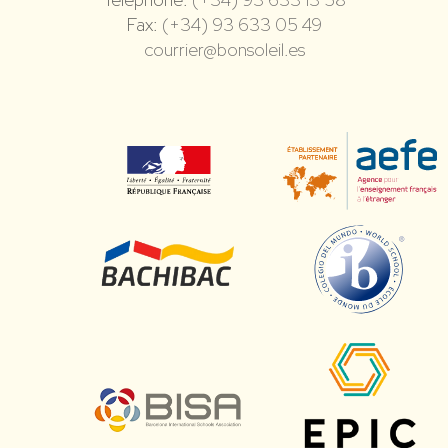
Fax:
(+34) 93 633 05 49
courrier@bonsoleil.es