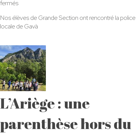
sur
fermés
Police
Nos élèves de Grande Section ont rencontré la police
Locale
locale de Gavà
de
Gavà
L’Ariège : une
parenthèse hors du