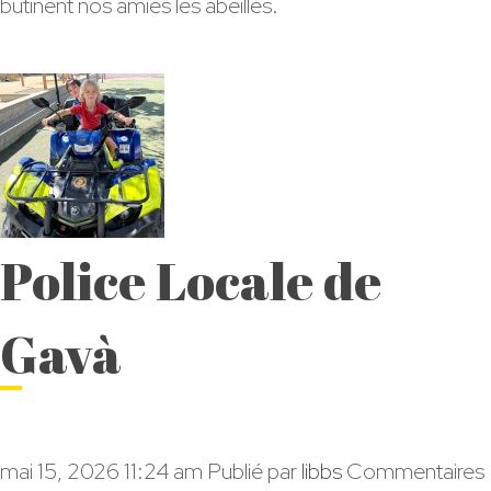
butinent nos amies les abeilles.
Plana
Police Locale de
Gavà
mai 15, 2026 11:24 am
Publié par
libbs
Commentaires