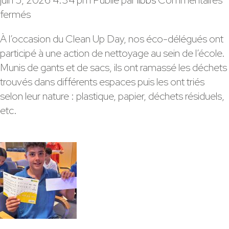
sur
fermés
Clean
À l’occasion du Clean Up Day, nos éco-délégués ont
Up
participé à une action de nettoyage au sein de l’école.
Day
Munis de gants et de sacs, ils ont ramassé les déchets
au
trouvés dans différents espaces puis les ont triés
LIB
selon leur nature : plastique, papier, déchets résiduels,
Bon
etc.
Soleil