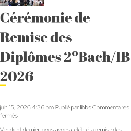
Sitges
Cérémonie de
Remise des
Diplômes 2ºBach/IB
2026
juin 15, 2026 4:36 pm
Publié par
libbs
Commentaires
sur
fermés
Cérémonie
Vendredi dernier, nous avons célébré la remise des