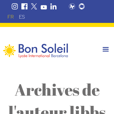
FR
ES
Archives de
l'auteur libbs