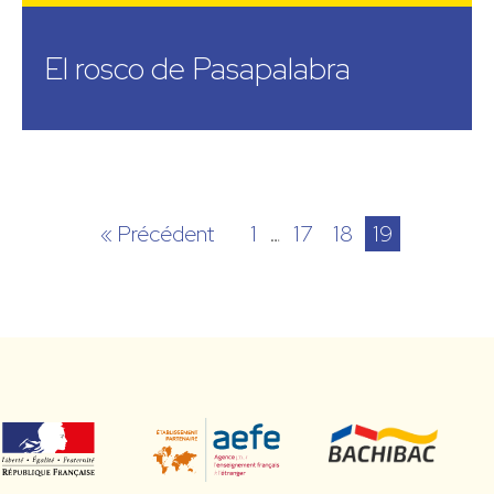
El rosco de Pasapalabra
« Précédent
1
…
17
18
19